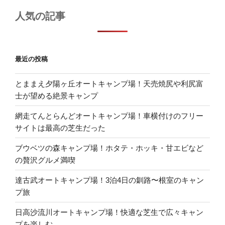
人気の記事
最近の投稿
とままえ夕陽ヶ丘オートキャンプ場！天売焼尻や利尻富
士が望める絶景キャンプ
網走てんとらんどオートキャンプ場！車横付けのフリー
サイトは最高の芝生だった
ブウベツの森キャンプ場！ホタテ・ホッキ・甘エビなど
の贅沢グルメ満喫
達古武オートキャンプ場！3泊4日の釧路〜根室のキャン
プ旅
日高沙流川オートキャンプ場！快適な芝生で広々キャン
プを楽しむ