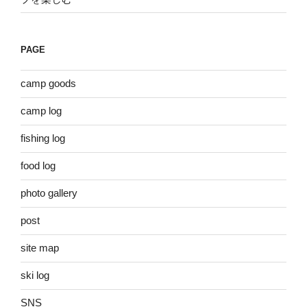
PAGE
camp goods
camp log
fishing log
food log
photo gallery
post
site map
ski log
SNS