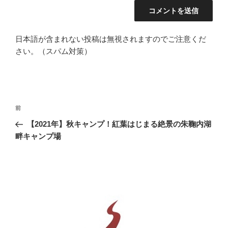
日本語が含まれない投稿は無視されますのでご注意くだ
さい。（スパム対策）
投
前
前
稿
の
【2021年】秋キャンプ！紅葉はじまる絶景の朱鞠内湖
ナ
投
畔キャンプ場
ビ
稿
ゲ
ー
シ
ョ
ン