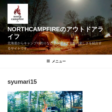
コ
ン
テ
ン
ツ
NORTHCAMPFIREのアウトドアラ
へ
イフ
ス
北海道からキャンプや釣りなどアウトドア全般の楽しさを紹介す
キ
るサイトです。
ッ
プ
メニュー
syumari15