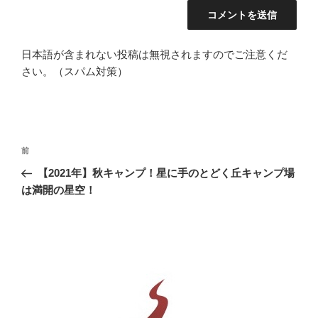
日本語が含まれない投稿は無視されますのでご注意くだ
さい。（スパム対策）
投
前
前
稿
の
【2021年】秋キャンプ！星に手のとどく丘キャンプ場
ナ
投
は満開の星空！
ビ
稿
ゲ
ー
シ
ョ
ン