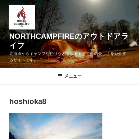
コ
ン
テ
ン
ツ
NORTHCAMPFIREのアウトドアラ
へ
イフ
ス
北海道からキャンプや釣りなどアウトドア全般の楽しさを紹介す
キ
るサイトです。
ッ
プ
メニュー
hoshioka8