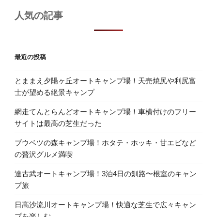
人気の記事
最近の投稿
とままえ夕陽ヶ丘オートキャンプ場！天売焼尻や利尻富
士が望める絶景キャンプ
網走てんとらんどオートキャンプ場！車横付けのフリー
サイトは最高の芝生だった
ブウベツの森キャンプ場！ホタテ・ホッキ・甘エビなど
の贅沢グルメ満喫
達古武オートキャンプ場！3泊4日の釧路〜根室のキャン
プ旅
日高沙流川オートキャンプ場！快適な芝生で広々キャン
プを楽しむ