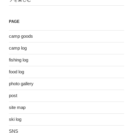
PAGE
camp goods
camp log
fishing log
food log
photo gallery
post
site map
ski log
SNS