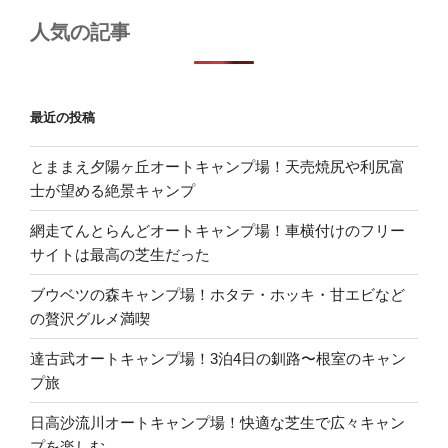
人気の記事
最近の投稿
とままえ夕陽ヶ丘オートキャンプ場！天売焼尻や利尻富
士が望める絶景キャンプ
網走てんとらんどオートキャンプ場！車横付けのフリー
サイトは最高の芝生だった
ブウベツの森キャンプ場！ホタテ・ホッキ・甘エビなど
の贅沢グルメ満喫
達古武オートキャンプ場！3泊4日の釧路〜根室のキャン
プ旅
日高沙流川オートキャンプ場！快適な芝生で広々キャン
プを楽しむ