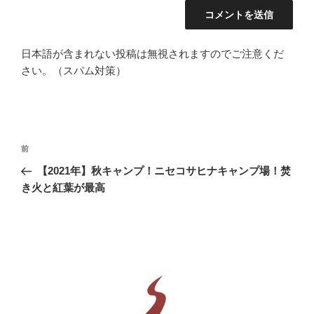
日本語が含まれない投稿は無視されますのでご注意くだ
さい。（スパム対策）
投
前
前
稿
の
【2021年】秋キャンプ！ニセコサヒナキャンプ場！焚
ナ
投
き火と紅葉が最高
ビ
稿
ゲ
ー
シ
ョ
ン