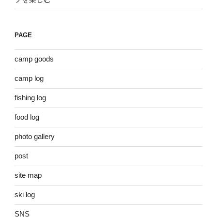
PAGE
camp goods
camp log
fishing log
food log
photo gallery
post
site map
ski log
SNS