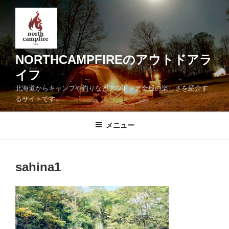
コ
ン
テ
ン
ツ
NORTHCAMPFIREのアウトドアラ
へ
イフ
ス
北海道からキャンプや釣りなどアウトドア全般の楽しさを紹介す
キ
るサイトです。
ッ
プ
メニュー
sahina1