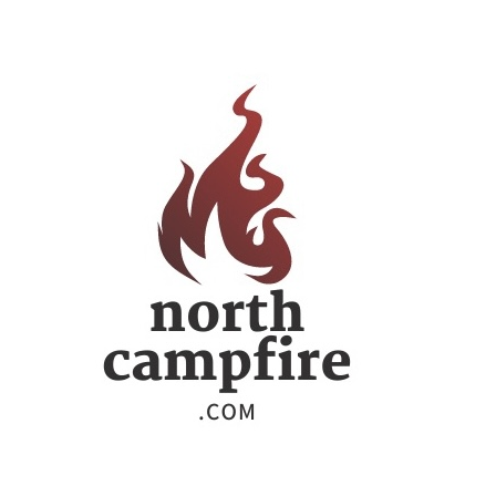
ー
シ
ョ
ン