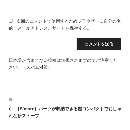
次回のコメントで使用するためブラウザーに自分の名
前、メールアドレス、サイトを保存する。
日本語が含まれない投稿は無視されますのでご注意くだ
さい。（スパム対策）
投
前
前
稿
の
［S’more］パーツが収納できる超コンパクトでおしゃ
ナ
投
れな薪ストーブ
ビ
稿
ゲ