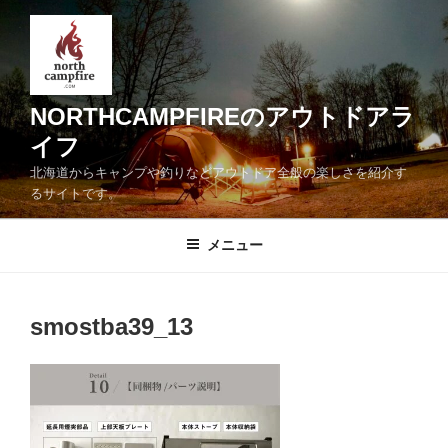
コ
ン
テ
ン
ツ
NORTHCAMPFIREのアウトドアラ
へ
イフ
ス
北海道からキャンプや釣りなどアウトドア全般の楽しさを紹介す
キ
るサイトです。
ッ
プ
メニュー
smostba39_13