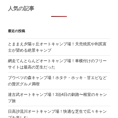
人気の記事
最近の投稿
とままえ夕陽ヶ丘オートキャンプ場！天売焼尻や利尻富
士が望める絶景キャンプ
網走てんとらんどオートキャンプ場！車横付けのフリー
サイトは最高の芝生だった
ブウベツの森キャンプ場！ホタテ・ホッキ・甘エビなど
の贅沢グルメ満喫
達古武オートキャンプ場！3泊4日の釧路〜根室のキャン
プ旅
日高沙流川オートキャンプ場！快適な芝生で広々キャン
プを楽しむ