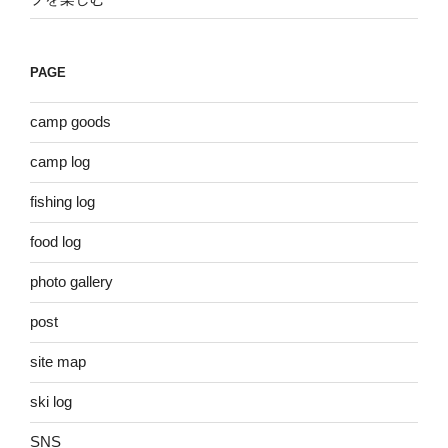
PAGE
camp goods
camp log
fishing log
food log
photo gallery
post
site map
ski log
SNS