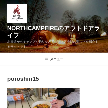
コ
ン
テ
ン
ツ
NORTHCAMPFIREのアウトドアラ
へ
イフ
ス
北海道からキャンプや釣りなどアウトドア全般の楽しさを紹介す
キ
るサイトです。
ッ
プ
メニュー
poroshiri15