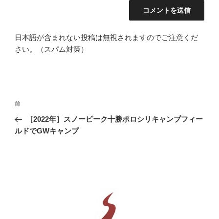
日本語が含まれない投稿は無視されますのでご注意くだ
さい。（スパム対策）
投
前
前
稿
の
［2022年］スノーピーク十勝ポロシリキャンプフィー
ナ
投
ルドでGWキャンプ
ビ
稿
ゲ
ー
シ
ョ
ン