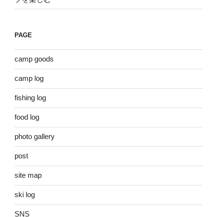
PAGE
camp goods
camp log
fishing log
food log
photo gallery
post
site map
ski log
SNS