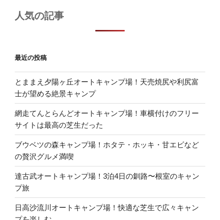
人気の記事
最近の投稿
とままえ夕陽ヶ丘オートキャンプ場！天売焼尻や利尻富
士が望める絶景キャンプ
網走てんとらんどオートキャンプ場！車横付けのフリー
サイトは最高の芝生だった
ブウベツの森キャンプ場！ホタテ・ホッキ・甘エビなど
の贅沢グルメ満喫
達古武オートキャンプ場！3泊4日の釧路〜根室のキャン
プ旅
日高沙流川オートキャンプ場！快適な芝生で広々キャン
プを楽しむ