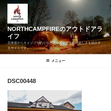
コ
ン
テ
ン
ツ
NORTHCAMPFIREのアウトドアラ
へ
イフ
ス
北海道からキャンプや釣りなどアウトドア全般の楽しさを紹介す
キ
るサイトです。
ッ
プ
メニュー
DSC00448