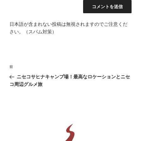
日本語が含まれない投稿は無視されますのでご注意くだ
さい。（スパム対策）
投
前
前
稿
の
ニセコサヒナキャンプ場！最高なロケーションとニセ
ナ
投
コ周辺グルメ旅
ビ
稿
ゲ
ー
シ
ョ
ン