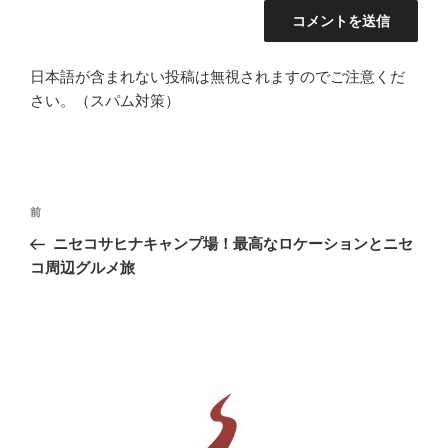
日本語が含まれない投稿は無視されますのでご注意くだ
さい。（スパム対策）
投
前
前
稿
の
ニセコサヒナキャンプ場！最高なロケーションとニセ
ナ
投
コ周辺グルメ旅
ビ
稿
ゲ
ー
シ
ョ
ン