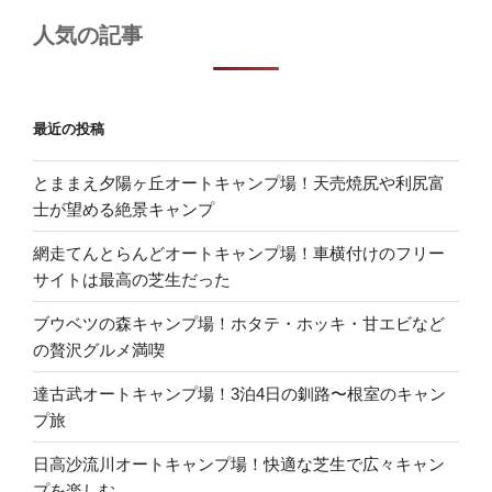
人気の記事
最近の投稿
とままえ夕陽ヶ丘オートキャンプ場！天売焼尻や利尻富
士が望める絶景キャンプ
網走てんとらんどオートキャンプ場！車横付けのフリー
サイトは最高の芝生だった
ブウベツの森キャンプ場！ホタテ・ホッキ・甘エビなど
の贅沢グルメ満喫
達古武オートキャンプ場！3泊4日の釧路〜根室のキャン
プ旅
日高沙流川オートキャンプ場！快適な芝生で広々キャン
プを楽しむ