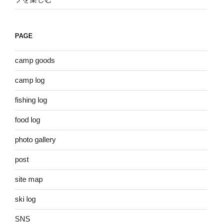
PAGE
camp goods
camp log
fishing log
food log
photo gallery
post
site map
ski log
SNS