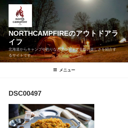
コ
ン
テ
ン
ツ
NORTHCAMPFIREのアウトドアラ
へ
イフ
ス
北海道からキャンプや釣りなどアウトドア全般の楽しさを紹介す
キ
るサイトです。
ッ
プ
メニュー
DSC00497