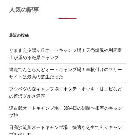
人気の記事
最近の投稿
とままえ夕陽ヶ丘オートキャンプ場！天売焼尻や利尻富
士が望める絶景キャンプ
網走てんとらんどオートキャンプ場！車横付けのフリー
サイトは最高の芝生だった
ブウベツの森キャンプ場！ホタテ・ホッキ・甘エビなど
の贅沢グルメ満喫
達古武オートキャンプ場！3泊4日の釧路〜根室のキャン
プ旅
日高沙流川オートキャンプ場！快適な芝生で広々キャン
プを楽しむ