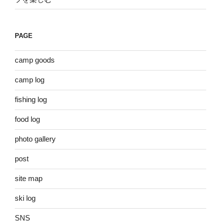
PAGE
camp goods
camp log
fishing log
food log
photo gallery
post
site map
ski log
SNS