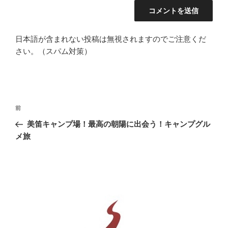
日本語が含まれない投稿は無視されますのでご注意くだ
さい。（スパム対策）
投
前
前
稿
の
美笛キャンプ場！最高の朝陽に出会う！キャンプグル
ナ
投
メ旅
ビ
稿
ゲ
ー
シ
ョ
ン