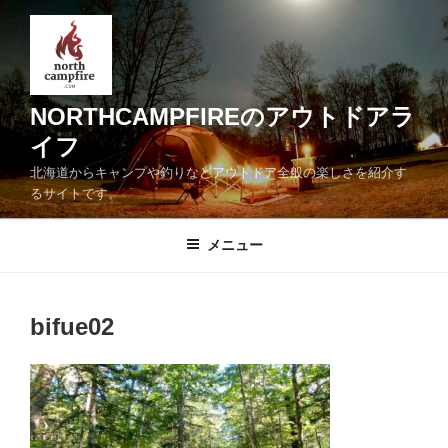
コ
ン
テ
ン
ツ
NORTHCAMPFIREのアウトドアラ
へ
イフ
ス
北海道からキャンプや釣りなどアウトドア全般の楽しさを紹介す
キ
るサイトです。
ッ
プ
メニュー
bifue02