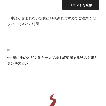
日本語が含まれない投稿は無視されますのでご注意くだ
さい。（スパム対策）
投
前
前
稿
の
星に手のとどく丘キャンプ場！紅葉深まる秋の夕陽と
ナ
投
ジンギスカン
ビ
稿
ゲ
ー
シ
ョ
ン