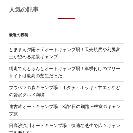
人気の記事
最近の投稿
とままえ夕陽ヶ丘オートキャンプ場！天売焼尻や利尻富
士が望める絶景キャンプ
網走てんとらんどオートキャンプ場！車横付けのフリー
サイトは最高の芝生だった
ブウベツの森キャンプ場！ホタテ・ホッキ・甘エビなど
の贅沢グルメ満喫
達古武オートキャンプ場！3泊4日の釧路〜根室のキャン
プ旅
日高沙流川オートキャンプ場！快適な芝生で広々キャン
プを楽しむ