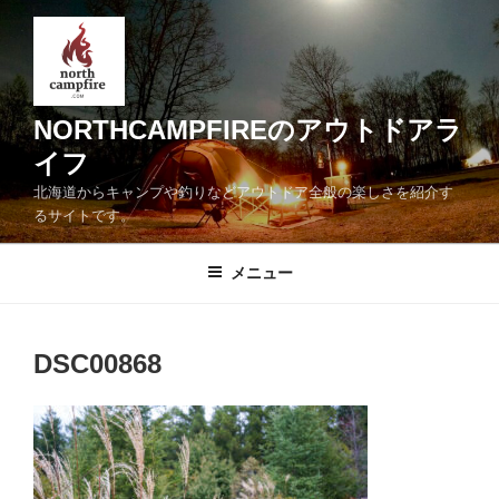
コ
ン
テ
ン
ツ
NORTHCAMPFIREのアウトドアラ
へ
イフ
ス
北海道からキャンプや釣りなどアウトドア全般の楽しさを紹介す
キ
るサイトです。
ッ
プ
メニュー
DSC00868