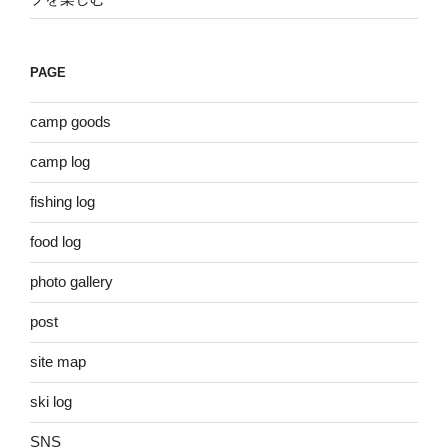
PAGE
camp goods
camp log
fishing log
food log
photo gallery
post
site map
ski log
SNS