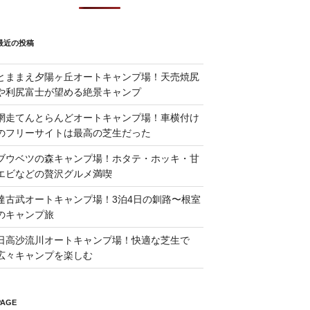
最近の投稿
とままえ夕陽ヶ丘オートキャンプ場！天売焼尻
や利尻富士が望める絶景キャンプ
網走てんとらんどオートキャンプ場！車横付け
のフリーサイトは最高の芝生だった
ブウベツの森キャンプ場！ホタテ・ホッキ・甘
エビなどの贅沢グルメ満喫
達古武オートキャンプ場！3泊4日の釧路〜根室
のキャンプ旅
日高沙流川オートキャンプ場！快適な芝生で
広々キャンプを楽しむ
PAGE