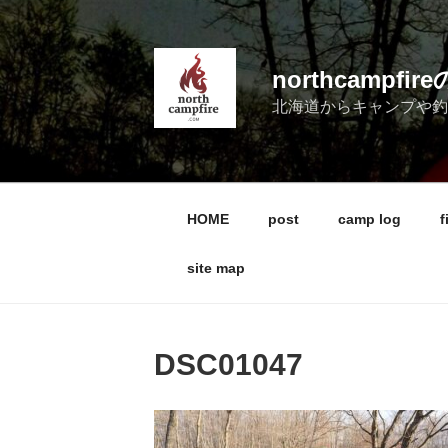
コ
ン
テ
northcampf
ン
北海道からキャンプや
ツ
へ
ス
キ
ッ
HOME
post
camp log
f
プ
site map
DSC01047