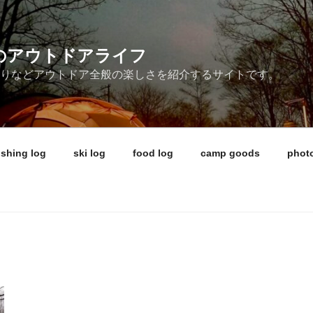
ireのアウトドアライフ
釣りなどアウトドア全般の楽しさを紹介するサイトです。
ishing log
ski log
food log
camp goods
photo