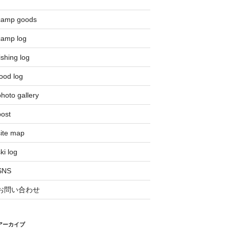
camp goods
camp log
ishing log
ood log
hoto gallery
post
site map
ki log
SNS
お問い合わせ
アーカイブ