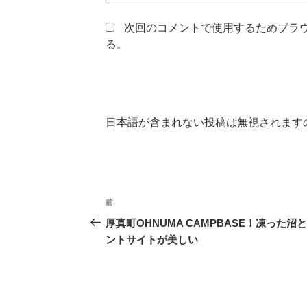
次回のコメントで使用するためブラ
る。
日本語が含まれない投稿は無視されます
投
前
前
稿
の
厚真町OHNUMA CAMPBASE！凍った沼
投
ントサイトが美しい
ナ
稿
ビ
ゲ