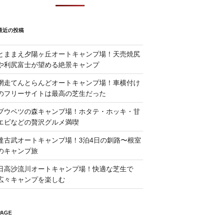
最近の投稿
とままえ夕陽ヶ丘オートキャンプ場！天売焼尻
や利尻富士が望める絶景キャンプ
網走てんとらんどオートキャンプ場！車横付け
のフリーサイトは最高の芝生だった
ブウベツの森キャンプ場！ホタテ・ホッキ・甘
エビなどの贅沢グルメ満喫
達古武オートキャンプ場！3泊4日の釧路〜根室
のキャンプ旅
日高沙流川オートキャンプ場！快適な芝生で
広々キャンプを楽しむ
PAGE