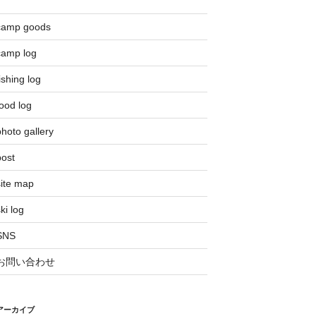
camp goods
camp log
ishing log
ood log
hoto gallery
post
site map
ki log
SNS
お問い合わせ
アーカイブ