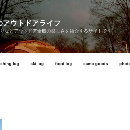
ireのアウトドアライフ
釣りなどアウトドア全般の楽しさを紹介するサイトです。
ishing log
ski log
food log
camp goods
photo