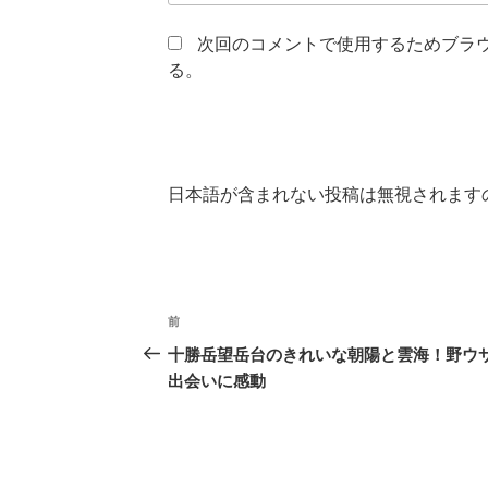
次回のコメントで使用するためブラ
る。
日本語が含まれない投稿は無視されます
投
前
前
稿
の
十勝岳望岳台のきれいな朝陽と雲海！野ウ
投
出会いに感動
ナ
稿
ビ
ゲ