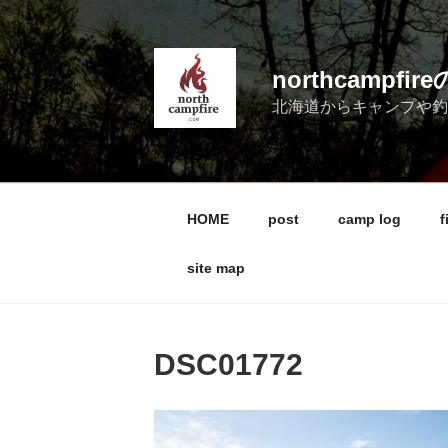
コ
ン
テ
northcampf
ン
北海道からキャンプや
ツ
へ
ス
キ
ッ
HOME
post
camp log
f
プ
site map
DSC01772