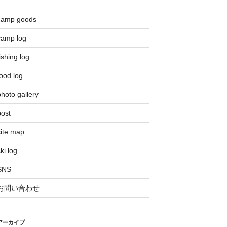
camp goods
camp log
ishing log
ood log
hoto gallery
post
site map
ki log
SNS
お問い合わせ
アーカイブ