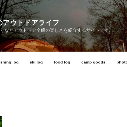
ireのアウトドアライフ
釣りなどアウトドア全般の楽しさを紹介するサイトです。
ishing log
ski log
food log
camp goods
photo