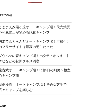
最近の投稿
とままえ夕陽ヶ丘オートキャンプ場！天売焼尻
や利尻富士が望める絶景キャンプ
網走てんとらんどオートキャンプ場！車横付け
のフリーサイトは最高の芝生だった
ブウベツの森キャンプ場！ホタテ・ホッキ・甘
エビなどの贅沢グルメ満喫
達古武オートキャンプ場！3泊4日の釧路〜根室
のキャンプ旅
日高沙流川オートキャンプ場！快適な芝生で
広々キャンプを楽しむ
PAGE