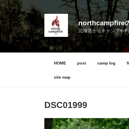
コ
ン
テ
northcampf
ン
北海道からキャンプや
ツ
へ
ス
キ
ッ
HOME
post
camp log
f
プ
site map
DSC01999