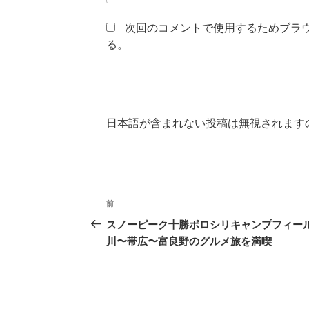
次回のコメントで使用するためブラ
る。
日本語が含まれない投稿は無視されます
投
前
前
稿
の
スノーピーク十勝ポロシリキャンプフィー
投
川〜帯広〜富良野のグルメ旅を満喫
ナ
稿
ビ
ゲ