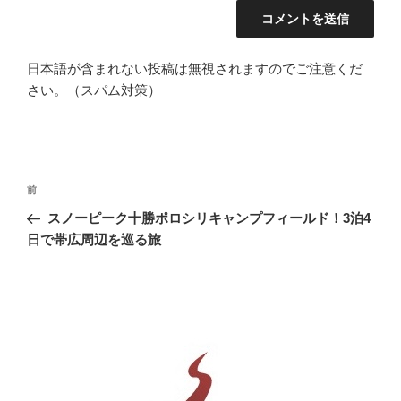
日本語が含まれない投稿は無視されますのでご注意くだ
さい。（スパム対策）
投
前
前
稿
の
スノーピーク十勝ポロシリキャンプフィールド！3泊4
ナ
投
日で帯広周辺を巡る旅
ビ
稿
ゲ
ー
シ
ョ
ン