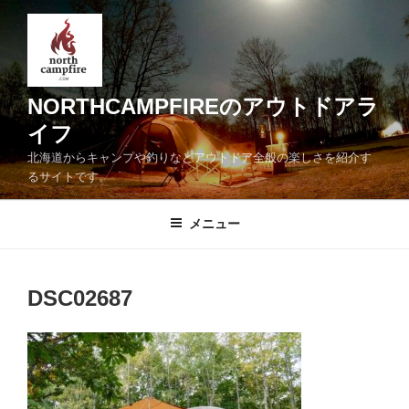
コ
ン
テ
ン
ツ
NORTHCAMPFIREのアウトドアラ
へ
イフ
ス
北海道からキャンプや釣りなどアウトドア全般の楽しさを紹介す
キ
るサイトです。
ッ
プ
メニュー
DSC02687