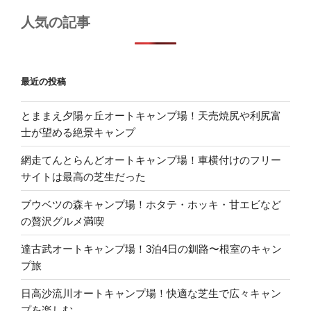
人気の記事
最近の投稿
とままえ夕陽ヶ丘オートキャンプ場！天売焼尻や利尻富
士が望める絶景キャンプ
網走てんとらんどオートキャンプ場！車横付けのフリー
サイトは最高の芝生だった
ブウベツの森キャンプ場！ホタテ・ホッキ・甘エビなど
の贅沢グルメ満喫
達古武オートキャンプ場！3泊4日の釧路〜根室のキャン
プ旅
日高沙流川オートキャンプ場！快適な芝生で広々キャン
プを楽しむ