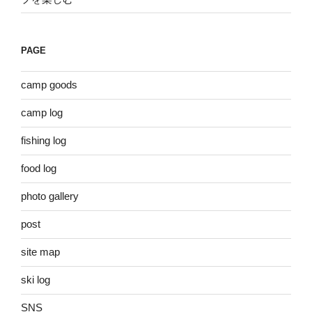
PAGE
camp goods
camp log
fishing log
food log
photo gallery
post
site map
ski log
SNS