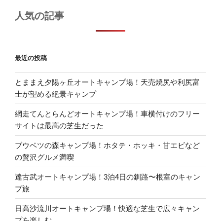
人気の記事
最近の投稿
とままえ夕陽ヶ丘オートキャンプ場！天売焼尻や利尻富
士が望める絶景キャンプ
網走てんとらんどオートキャンプ場！車横付けのフリー
サイトは最高の芝生だった
ブウベツの森キャンプ場！ホタテ・ホッキ・甘エビなど
の贅沢グルメ満喫
達古武オートキャンプ場！3泊4日の釧路〜根室のキャン
プ旅
日高沙流川オートキャンプ場！快適な芝生で広々キャン
プを楽しむ