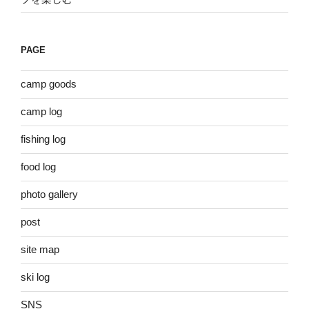
PAGE
camp goods
camp log
fishing log
food log
photo gallery
post
site map
ski log
SNS