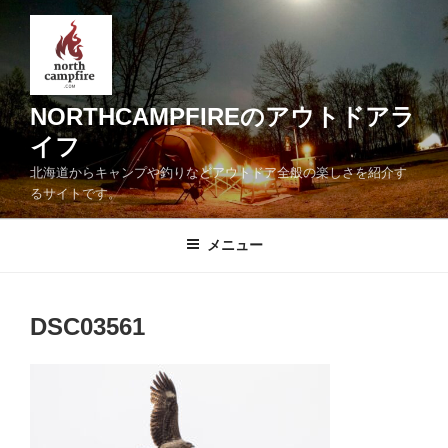
コ
ン
テ
ン
ツ
NORTHCAMPFIREのアウトドアラ
へ
イフ
ス
北海道からキャンプや釣りなどアウトドア全般の楽しさを紹介す
キ
るサイトです。
ッ
プ
メニュー
DSC03561