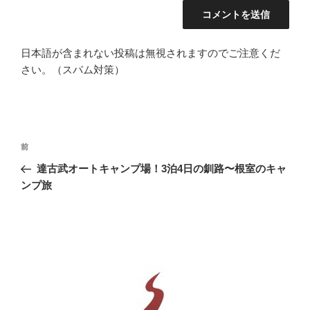
日本語が含まれない投稿は無視されますのでご注意くだ
さい。（スパム対策）
投
前
前
稿
の
達古武オートキャンプ場！3泊4日の釧路〜根室のキャ
ナ
投
ンプ旅
ビ
稿
ゲ
ー
シ
ョ
ン