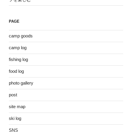
PAGE
camp goods
camp log
fishing log
food log
photo gallery
post
site map
ski log
SNS