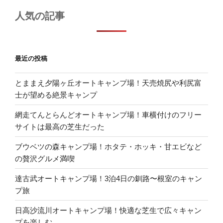
人気の記事
最近の投稿
とままえ夕陽ヶ丘オートキャンプ場！天売焼尻や利尻富
士が望める絶景キャンプ
網走てんとらんどオートキャンプ場！車横付けのフリー
サイトは最高の芝生だった
ブウベツの森キャンプ場！ホタテ・ホッキ・甘エビなど
の贅沢グルメ満喫
達古武オートキャンプ場！3泊4日の釧路〜根室のキャン
プ旅
日高沙流川オートキャンプ場！快適な芝生で広々キャン
プを楽しむ