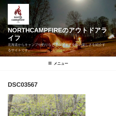
コ
ン
テ
ン
ツ
NORTHCAMPFIREのアウトドアラ
へ
イフ
ス
北海道からキャンプや釣りなどアウトドア全般の楽しさを紹介す
キ
るサイトです。
ッ
プ
メニュー
DSC03567