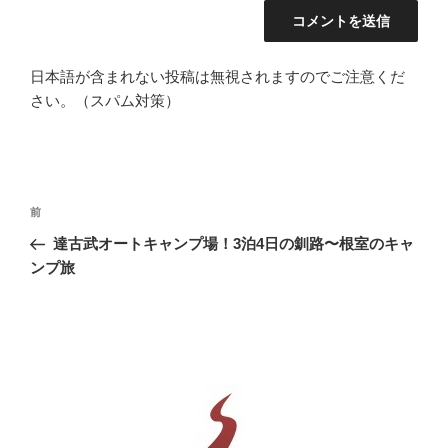
日本語が含まれない投稿は無視されますのでご注意くだ
さい。（スパム対策）
投
前
前
稿
の
達古武オートキャンプ場！3泊4日の釧路〜根室のキャ
ナ
投
ンプ旅
ビ
稿
ゲ
ー
シ
ョ
ン