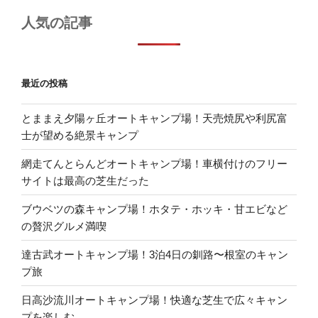
人気の記事
最近の投稿
とままえ夕陽ヶ丘オートキャンプ場！天売焼尻や利尻富
士が望める絶景キャンプ
網走てんとらんどオートキャンプ場！車横付けのフリー
サイトは最高の芝生だった
ブウベツの森キャンプ場！ホタテ・ホッキ・甘エビなど
の贅沢グルメ満喫
達古武オートキャンプ場！3泊4日の釧路〜根室のキャン
プ旅
日高沙流川オートキャンプ場！快適な芝生で広々キャン
プを楽しむ