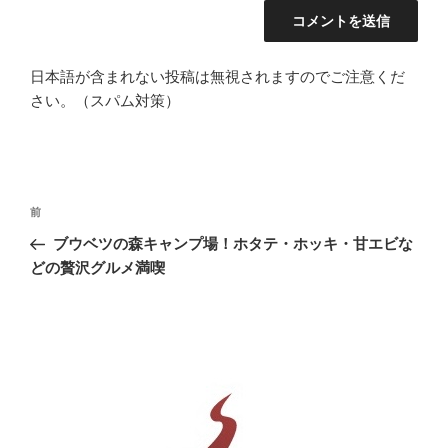
日本語が含まれない投稿は無視されますのでご注意くだ
さい。（スパム対策）
投
前
前
稿
の
ブウベツの森キャンプ場！ホタテ・ホッキ・甘エビな
ナ
投
どの贅沢グルメ満喫
ビ
稿
ゲ
ー
シ
ョ
ン