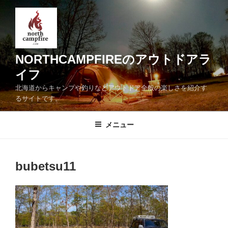
コ
ン
テ
ン
ツ
NORTHCAMPFIREのアウトドアラ
へ
イフ
ス
北海道からキャンプや釣りなどアウトドア全般の楽しさを紹介す
キ
るサイトです。
ッ
プ
メニュー
bubetsu11