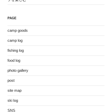
PAGE
camp goods
camp log
fishing log
food log
photo gallery
post
site map
ski log
SNS