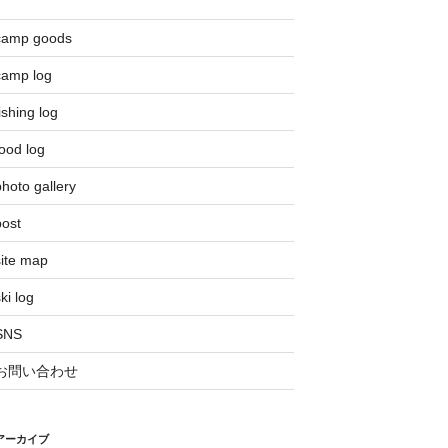
camp goods
camp log
ishing log
ood log
hoto gallery
post
site map
ki log
SNS
お問い合わせ
アーカイブ