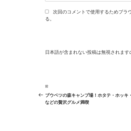
次回のコメントで使用するためブラ
る。
日本語が含まれない投稿は無視されます
投
前
前
稿
の
ブウベツの森キャンプ場！ホタテ・ホッキ
投
などの贅沢グルメ満喫
ナ
稿
ビ
ゲ