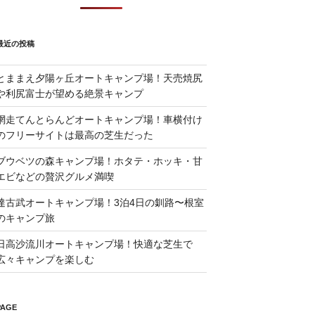
最近の投稿
とままえ夕陽ヶ丘オートキャンプ場！天売焼尻
や利尻富士が望める絶景キャンプ
網走てんとらんどオートキャンプ場！車横付け
のフリーサイトは最高の芝生だった
ブウベツの森キャンプ場！ホタテ・ホッキ・甘
エビなどの贅沢グルメ満喫
達古武オートキャンプ場！3泊4日の釧路〜根室
のキャンプ旅
日高沙流川オートキャンプ場！快適な芝生で
広々キャンプを楽しむ
PAGE