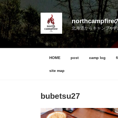
コ
ン
テ
northcampf
ン
北海道からキャンプや
ツ
へ
ス
キ
ッ
HOME
post
camp log
f
プ
site map
bubetsu27