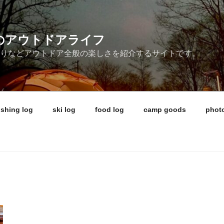
ireのアウトドアライフ
釣りなどアウトドア全般の楽しさを紹介するサイトです。
ishing log
ski log
food log
camp goods
photo