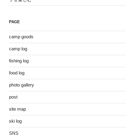
PAGE
camp goods
camp log
fishing log
food log
photo gallery
post
site map
ski log
SNS