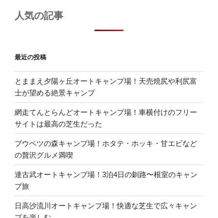
人気の記事
最近の投稿
とままえ夕陽ヶ丘オートキャンプ場！天売焼尻や利尻富
士が望める絶景キャンプ
網走てんとらんどオートキャンプ場！車横付けのフリー
サイトは最高の芝生だった
ブウベツの森キャンプ場！ホタテ・ホッキ・甘エビなど
の贅沢グルメ満喫
達古武オートキャンプ場！3泊4日の釧路〜根室のキャン
プ旅
日高沙流川オートキャンプ場！快適な芝生で広々キャン
プを楽しむ