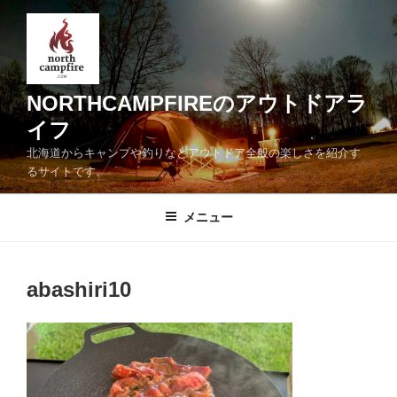
コ
ン
テ
ン
ツ
NORTHCAMPFIREのアウトドアラ
へ
イフ
ス
北海道からキャンプや釣りなどアウトドア全般の楽しさを紹介す
キ
るサイトです。
ッ
プ
メニュー
abashiri10