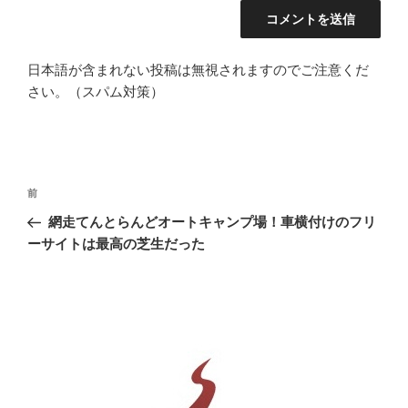
日本語が含まれない投稿は無視されますのでご注意くだ
さい。（スパム対策）
投
前
前
稿
の
網走てんとらんどオートキャンプ場！車横付けのフリ
ナ
投
ーサイトは最高の芝生だった
ビ
稿
ゲ
ー
シ
ョ
ン