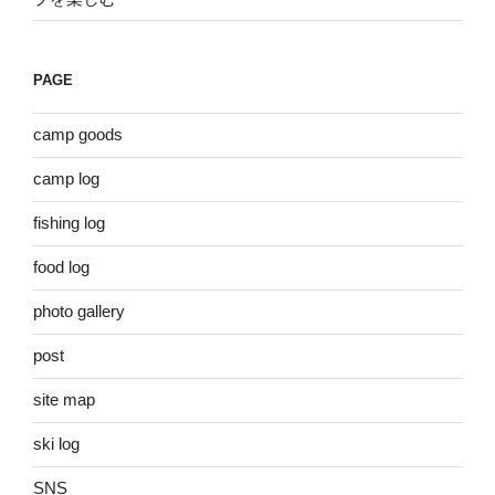
PAGE
camp goods
camp log
fishing log
food log
photo gallery
post
site map
ski log
SNS