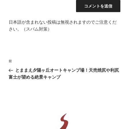
日本語が含まれない投稿は無視されますのでご注意くだ
さい。（スパム対策）
投
前
前
稿
の
とままえ夕陽ヶ丘オートキャンプ場！天売焼尻や利尻
ナ
投
富士が望める絶景キャンプ
ビ
稿
ゲ
ー
シ
ョ
ン