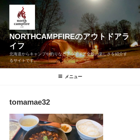
コ
ン
テ
ン
ツ
NORTHCAMPFIREのアウトドアラ
へ
イフ
ス
北海道からキャンプや釣りなどアウトドア全般の楽しさを紹介す
キ
るサイトです。
ッ
プ
メニュー
tomamae32