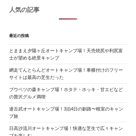
人気の記事
最近の投稿
とままえ夕陽ヶ丘オートキャンプ場！天売焼尻や利尻富
士が望める絶景キャンプ
網走てんとらんどオートキャンプ場！車横付けのフリー
サイトは最高の芝生だった
ブウベツの森キャンプ場！ホタテ・ホッキ・甘エビなど
の贅沢グルメ満喫
達古武オートキャンプ場！3泊4日の釧路〜根室のキャン
プ旅
日高沙流川オートキャンプ場！快適な芝生で広々キャン
プを楽しむ