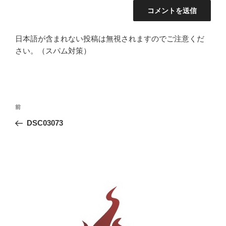
日本語が含まれない投稿は無視されますのでご注意くだ
さい。（スパム対策）
投
前
前
稿
の
DSC03073
ナ
投
ビ
稿
ゲ
ー
シ
ョ
ン