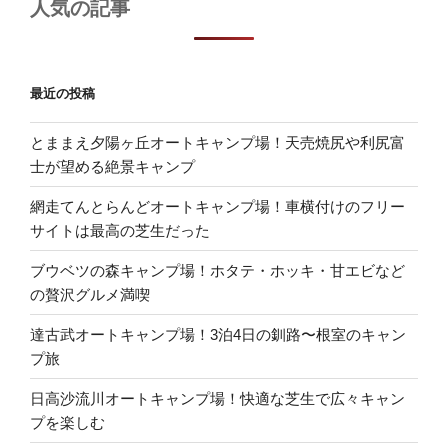
人気の記事
最近の投稿
とままえ夕陽ヶ丘オートキャンプ場！天売焼尻や利尻富
士が望める絶景キャンプ
網走てんとらんどオートキャンプ場！車横付けのフリー
サイトは最高の芝生だった
ブウベツの森キャンプ場！ホタテ・ホッキ・甘エビなど
の贅沢グルメ満喫
達古武オートキャンプ場！3泊4日の釧路〜根室のキャン
プ旅
日高沙流川オートキャンプ場！快適な芝生で広々キャン
プを楽しむ