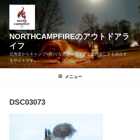
コ
ン
テ
ン
ツ
NORTHCAMPFIREのアウトドアラ
へ
イフ
ス
北海道からキャンプや釣りなどアウトドア全般の楽しさを紹介す
キ
るサイトです。
ッ
プ
メニュー
DSC03073