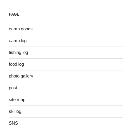
PAGE
camp goods
camp log
fishing log
food log
photo gallery
post
site map
ski log
SNS