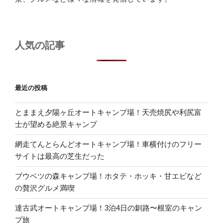
人気の記事
最近の投稿
とままえ夕陽ヶ丘オートキャンプ場！天売焼尻や利尻富
士が望める絶景キャンプ
網走てんとらんどオートキャンプ場！車横付けのフリー
サイトは最高の芝生だった
ブウベツの森キャンプ場！ホタテ・ホッキ・甘エビなど
の贅沢グルメ満喫
達古武オートキャンプ場！3泊4日の釧路〜根室のキャン
プ旅