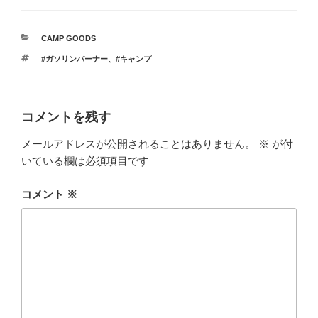
カ
CAMP GOODS
テ
タ
#ガソリンバーナー
、
#キャンプ
ゴ
グ
リ
ー
コメントを残す
メールアドレスが公開されることはありません。
※
が付
いている欄は必須項目です
コメント
※