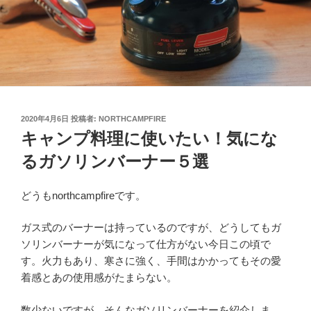
投
2020年4月6日
投稿者:
NORTHCAMPFIRE
稿
キャンプ料理に使いたい！気にな
日:
るガソリンバーナー５選
どうもnorthcampfireです。
ガス式のバーナーは持っているのですが、どうしてもガ
ソリンバーナーが気になって仕方がない今日この頃で
す。火力もあり、寒さに強く、手間はかかってもその愛
着感とあの使用感がたまらない。
数少ないですが、そんなガソリンバーナーを紹介しま