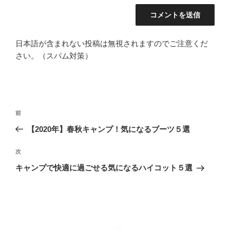
日本語が含まれない投稿は無視されますのでご注意くだ
さい。（スパム対策）
投
前
前
稿
の
【2020年】春秋キャンプ！気になるブーツ５選
ナ
投
ビ
稿
次
次
ゲ
の
キャンプで快適に過ごせる気になるハイコット５選
投
ー
稿
シ
ョ
ン