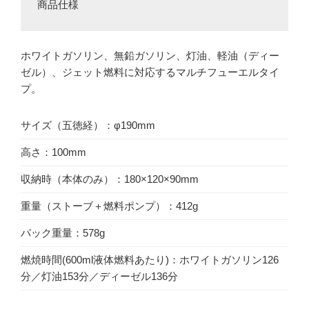
商品仕様
ホワイトガソリン、無鉛ガソリン、灯油、軽油（ディー
ゼル）、ジェット燃料に対応するマルチフューエルタイ
プ。
サイズ（五徳経）：φ190mm
高さ：100mm
収納時（本体のみ）：180×120×90mm
重量（ストーブ＋燃料ポンプ）：412g
パック重量：578g
燃焼時間(600ml液体燃料あたり)：ホワイトガソリン126
分／灯油153分／ディーゼル136分