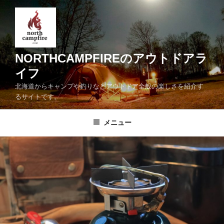
コ
ン
テ
ン
ツ
NORTHCAMPFIREのアウトドアラ
へ
イフ
ス
北海道からキャンプや釣りなどアウトドア全般の楽しさを紹介す
キ
るサイトです。
ッ
プ
メニュー