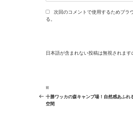
次回のコメントで使用するためブラ
る。
日本語が含まれない投稿は無視されます
投
前
前
稿
の
十勝ワッカの森キャンプ場！自然感あふれ
投
空間
ナ
稿
ビ
ゲ