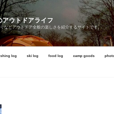
ireのアウトドアライフ
釣りなどアウトドア全般の楽しさを紹介するサイトです。
ishing log
ski log
food log
camp goods
photo