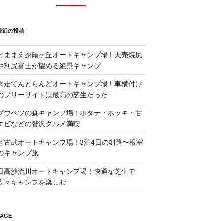
最近の投稿
とままえ夕陽ヶ丘オートキャンプ場！天売焼尻
や利尻富士が望める絶景キャンプ
網走てんとらんどオートキャンプ場！車横付け
のフリーサイトは最高の芝生だった
ブウベツの森キャンプ場！ホタテ・ホッキ・甘
エビなどの贅沢グルメ満喫
達古武オートキャンプ場！3泊4日の釧路〜根室
のキャンプ旅
日高沙流川オートキャンプ場！快適な芝生で
広々キャンプを楽しむ
PAGE