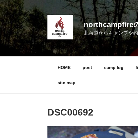
コ
ン
テ
northcampf
ン
北海道からキャンプや
ツ
へ
ス
キ
ッ
HOME
post
camp log
f
プ
site map
DSC00692