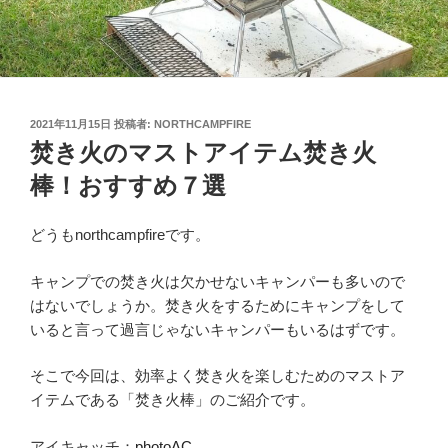
投
2021年11月15日
投稿者:
NORTHCAMPFIRE
稿
焚き火のマストアイテム焚き火
日:
棒！おすすめ７選
どうもnorthcampfireです。
キャンプでの焚き火は欠かせないキャンパーも多いので
はないでしょうか。焚き火をするためにキャンプをして
いると言って過言じゃないキャンパーもいるはずです。
そこで今回は、効率よく焚き火を楽しむためのマストア
イテムである「焚き火棒」のご紹介です。
アイキャッチ：
photoAC