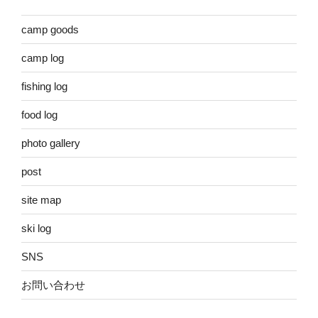
camp goods
camp log
fishing log
food log
photo gallery
post
site map
ski log
SNS
お問い合わせ