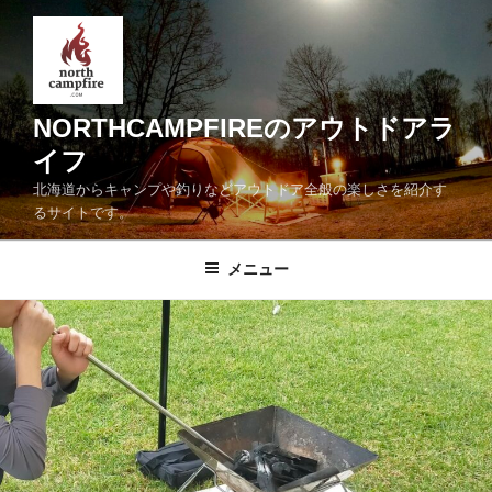
コ
ン
テ
ン
ツ
NORTHCAMPFIREのアウトドアラ
へ
イフ
ス
北海道からキャンプや釣りなどアウトドア全般の楽しさを紹介す
キ
るサイトです。
ッ
プ
メニュー