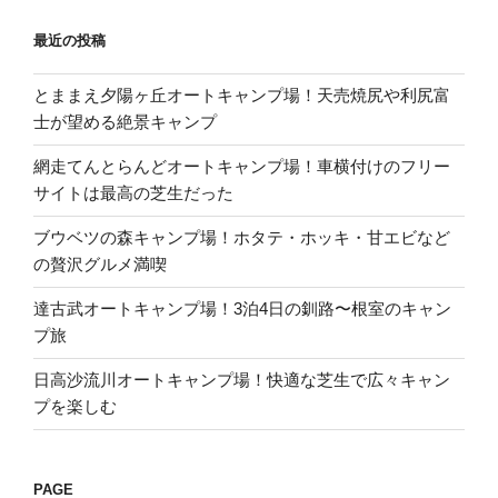
最近の投稿
とままえ夕陽ヶ丘オートキャンプ場！天売焼尻や利尻富
士が望める絶景キャンプ
網走てんとらんどオートキャンプ場！車横付けのフリー
サイトは最高の芝生だった
ブウベツの森キャンプ場！ホタテ・ホッキ・甘エビなど
の贅沢グルメ満喫
達古武オートキャンプ場！3泊4日の釧路〜根室のキャン
プ旅
日高沙流川オートキャンプ場！快適な芝生で広々キャン
プを楽しむ
PAGE