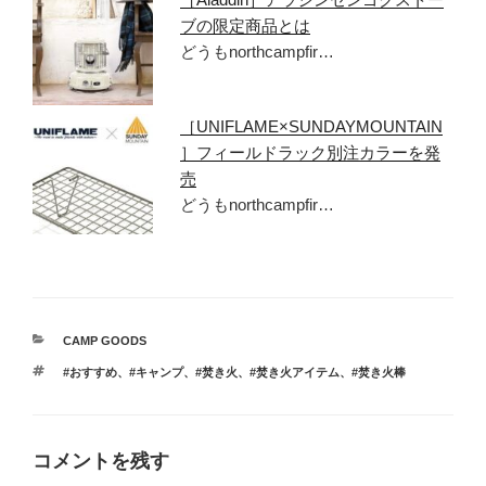
ブの限定商品とは
どうもnorthcampfir…
［UNIFLAME×SUNDAYMOUNTAIN
］フィールドラック別注カラーを発
売
どうもnorthcampfir…
カ
CAMP GOODS
テ
タ
#おすすめ
、
#キャンプ
、
#焚き火
、
#焚き火アイテム
、
#焚き火棒
ゴ
グ
リ
ー
コメントを残す