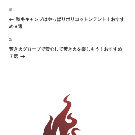
投
前
前
稿
の
秋冬キャンプはやっぱりポリコットンテント！おすす
ナ
投
め８選
ビ
稿
ゲ
次
次
の
ー
焚き火グローブで安心して焚き火を楽しもう！おすすめ
投
シ
７選
稿
ョ
ン