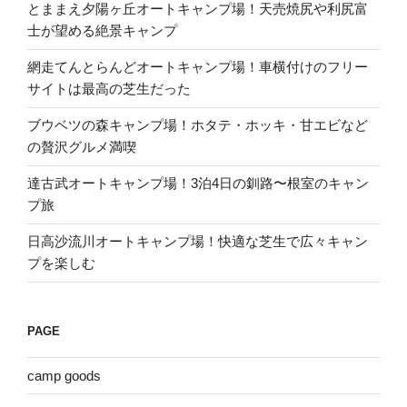
とままえ夕陽ヶ丘オートキャンプ場！天売焼尻や利尻富
士が望める絶景キャンプ
網走てんとらんどオートキャンプ場！車横付けのフリー
サイトは最高の芝生だった
ブウベツの森キャンプ場！ホタテ・ホッキ・甘エビなど
の贅沢グルメ満喫
達古武オートキャンプ場！3泊4日の釧路〜根室のキャン
プ旅
日高沙流川オートキャンプ場！快適な芝生で広々キャン
プを楽しむ
PAGE
camp goods