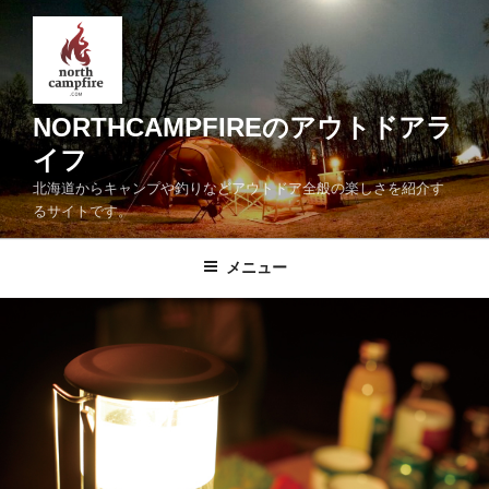
コ
ン
テ
ン
ツ
NORTHCAMPFIREのアウトドアラ
へ
イフ
ス
北海道からキャンプや釣りなどアウトドア全般の楽しさを紹介す
キ
るサイトです。
ッ
プ
メニュー