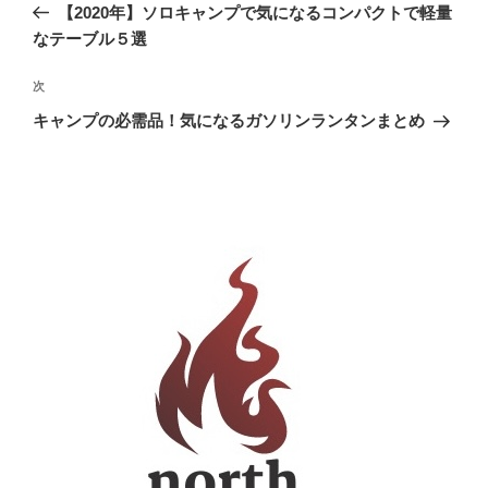
の
【2020年】ソロキャンプで気になるコンパクトで軽量
ナ
投
なテーブル５選
ビ
稿
ゲ
次
次
の
ー
キャンプの必需品！気になるガソリンランタンまとめ
投
シ
稿
ョ
ン