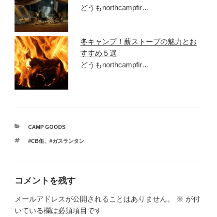
どうもnorthcampfir…
冬キャンプ！薪ストーブの魅力とお
すすめ５選
どうもnorthcampfir…
カ
CAMP GOODS
テ
タ
#CB缶
、
#ガスランタン
ゴ
グ
リ
ー
コメントを残す
メールアドレスが公開されることはありません。
※
が付
いている欄は必須項目です