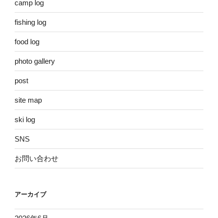
camp log
fishing log
food log
photo gallery
post
site map
ski log
SNS
お問い合わせ
アーカイブ