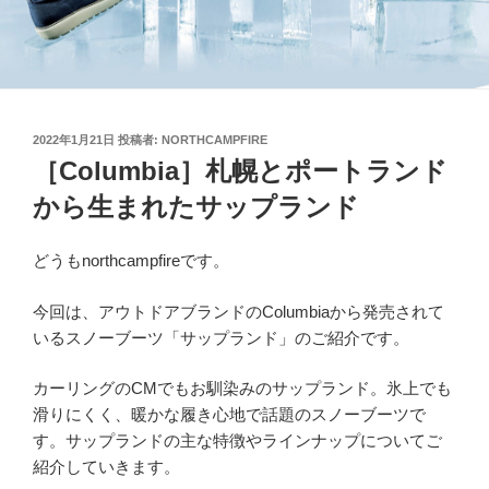
投
2022年1月21日
投稿者:
NORTHCAMPFIRE
稿
［Columbia］札幌とポートランド
日:
から生まれたサップランド
どうもnorthcampfireです。
今回は、アウトドアブランドのColumbiaから発売されて
いるスノーブーツ「サップランド」のご紹介です。
カーリングのCMでもお馴染みのサップランド。氷上でも
滑りにくく、暖かな履き心地で話題のスノーブーツで
す。サップランドの主な特徴やラインナップについてご
紹介していきます。