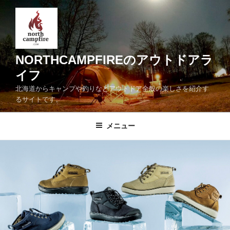
コ
ン
テ
ン
ツ
NORTHCAMPFIREのアウトドアラ
へ
イフ
ス
北海道からキャンプや釣りなどアウトドア全般の楽しさを紹介す
キ
るサイトです。
ッ
プ
メニュー