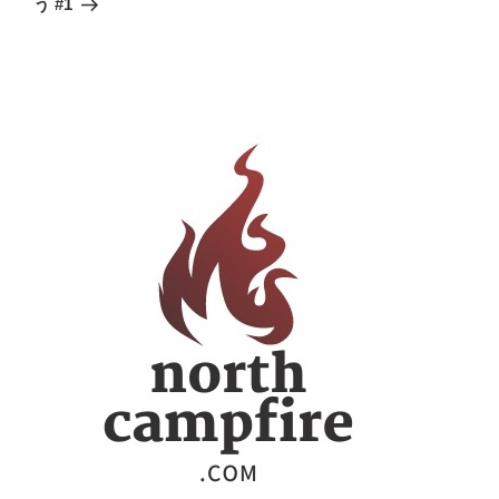
シ
う #1
稿
ョ
ン