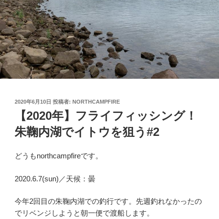
投
2020年6月10日
投稿者:
NORTHCAMPFIRE
稿
【2020年】フライフィッシング！
日:
朱鞠内湖でイトウを狙う#2
どうもnorthcampfireです。
2020.6.7(sun)／天候：曇
今年2回目の朱鞠内湖での釣行です。先週釣れなかったの
でリベンジしようと朝一便で渡船します。