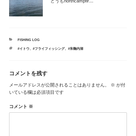
どうもnorthcampfir…
カ
FISHING LOG
テ
タ
#イトウ
、
#フライフィッシング
、
#朱鞠内湖
ゴ
グ
リ
ー
コメントを残す
メールアドレスが公開されることはありません。
※
が付
いている欄は必須項目です
コメント
※