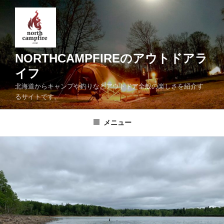
コ
ン
テ
ン
ツ
NORTHCAMPFIREのアウトドアラ
へ
イフ
ス
北海道からキャンプや釣りなどアウトドア全般の楽しさを紹介す
キ
るサイトです。
ッ
プ
メニュー