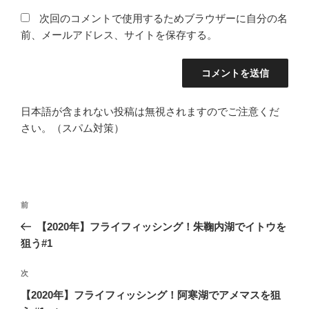
次回のコメントで使用するためブラウザーに自分の名
前、メールアドレス、サイトを保存する。
日本語が含まれない投稿は無視されますのでご注意くだ
さい。（スパム対策）
投
前
前
稿
の
【2020年】フライフィッシング！朱鞠内湖でイトウを
ナ
投
狙う#1
ビ
稿
ゲ
次
次
の
ー
【2020年】フライフィッシング！阿寒湖でアメマスを狙
投