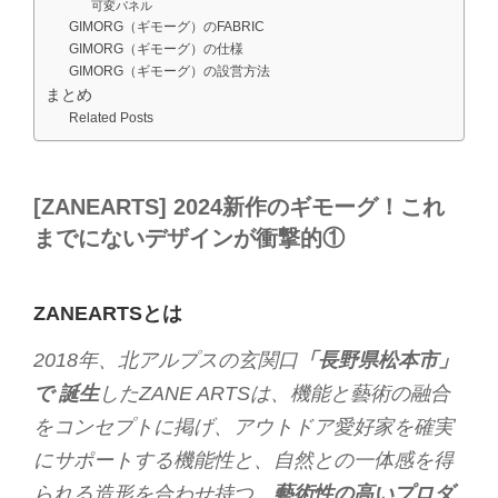
可変パネル
GIMORG（ギモーグ）のFABRIC
GIMORG（ギモーグ）の仕様
GIMORG（ギモーグ）の設営方法
まとめ
Related Posts
[ZANEARTS] 2024新作のギモーグ！これ
までにないデザインが衝撃的①
ZANEARTSとは
2018年、北アルプスの玄関口
「長野県松本市」
で 誕生
したZANE ARTSは、機能と藝術の融合
をコンセプトに掲げ、アウトドア愛好家を確実
にサポートする機能性と、自然との一体感を得
られる造形を合わせ持つ、
藝術性の高いプロダ