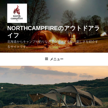
コ
ン
テ
ン
ツ
NORTHCAMPFIREのアウトドアラ
へ
イフ
ス
北海道からキャンプや釣りなどアウトドア全般の楽しさを紹介す
キ
るサイトです。
ッ
プ
メニュー