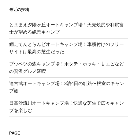
最近の投稿
とままえ夕陽ヶ丘オートキャンプ場！天売焼尻や利尻富
士が望める絶景キャンプ
網走てんとらんどオートキャンプ場！車横付けのフリー
サイトは最高の芝生だった
ブウベツの森キャンプ場！ホタテ・ホッキ・甘エビなど
の贅沢グルメ満喫
達古武オートキャンプ場！3泊4日の釧路〜根室のキャン
プ旅
日高沙流川オートキャンプ場！快適な芝生で広々キャン
プを楽しむ
PAGE