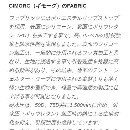
GIMORG（ギモーグ）のFABRIC
ファブリックにはポリエステルリップストップ
を採用。表面にシリコーン、裏面にポリウレタ
ン（PU）を加工する事で、高いレベルの引裂強
度と防水性能を実現しました。表面のシリコー
ン加工は、一般的に使用されるフッ素加工と異
なり、生地に浸透する事で引裂強度を格段に高
める効果があり、その結果、通常のテント・シ
ェルター・タープに使用される素材よりも薄く
軽い生地を選択でき、軽量で高強度の製品に仕
上げる事が可能となりました。
耐水圧は、50D、75D共に1,500mmに留め、耐
水圧（ポリウレタン）加工時の熱による生地劣
化を抑え、引裂強度を維持しています。