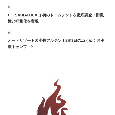
投
前
前
稿
の
[SABBATICAL] 初のドームテントを徹底調査！耐風
ナ
投
性と軽量化を実現
ビ
稿
ゲ
次
次
の
ー
オートリゾート苫小牧アルテン！2泊3日のぬくぬくお座
投
シ
敷キャンプ
稿
ョ
ン