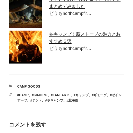
まとめてみました
どうもnorthcampfir…
冬キャンプ！薪ストーブの魅力とお
すすめ５選
どうもnorthcampfir…
カ
CAMP GOODS
テ
タ
#CAMP
、
#GIMORG
、
#ZANEARTS
、
#キャンプ
、
#ギモーグ
、
#ゼイン
ゴ
グ
アーツ
、
#テント
、
#冬キャンプ
、
#北海道
リ
ー
コメントを残す