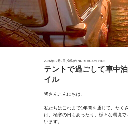
投
2025年12月9日
投稿者:
NORTHCAMPFIRE
稿
テントで過ごして車中泊
日:
イル
皆さんこんにちは。
私たちはこれまで1年間を通じて、たく
ば、極寒の日もあったり、様々な環境で
います。