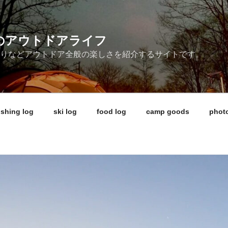
ireのアウトドアライフ
釣りなどアウトドア全般の楽しさを紹介するサイトです。
ishing log
ski log
food log
camp goods
photo