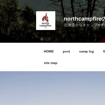
コ
ン
テ
northcampf
ン
北海道からキャンプや
ツ
へ
ス
キ
ッ
HOME
post
camp log
f
プ
site map