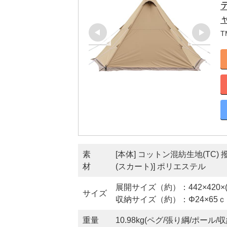
T
素
[本体] コットン混紡生地(TC
材
(スカート)] ポリエステル
展開サイズ（約）：442×420×(H
サイズ
収納サイズ（約）：Φ24×65
重量
10.98kg(ペグ/張り綱/ポー