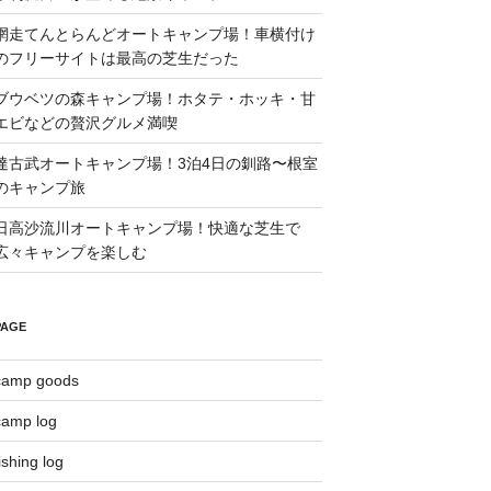
網走てんとらんどオートキャンプ場！車横付け
のフリーサイトは最高の芝生だった
ブウベツの森キャンプ場！ホタテ・ホッキ・甘
エビなどの贅沢グルメ満喫
達古武オートキャンプ場！3泊4日の釧路〜根室
のキャンプ旅
日高沙流川オートキャンプ場！快適な芝生で
広々キャンプを楽しむ
PAGE
camp goods
camp log
ishing log