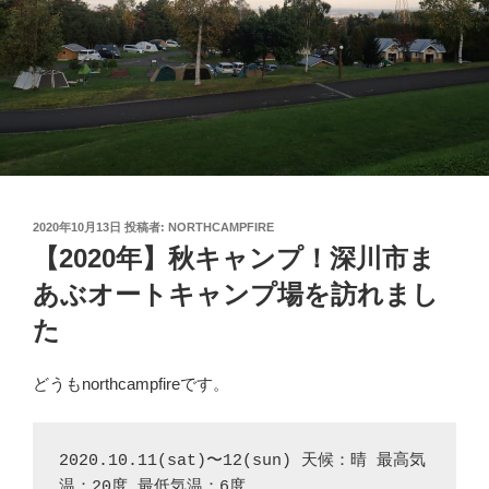
投
2020年10月13日
投稿者:
NORTHCAMPFIRE
稿
【2020年】秋キャンプ！深川市ま
日:
あぶオートキャンプ場を訪れまし
た
どうもnorthcampfireです。
2020.10.11(sat)〜12(sun) 天候：晴 最高気
温：20度 最低気温：6度