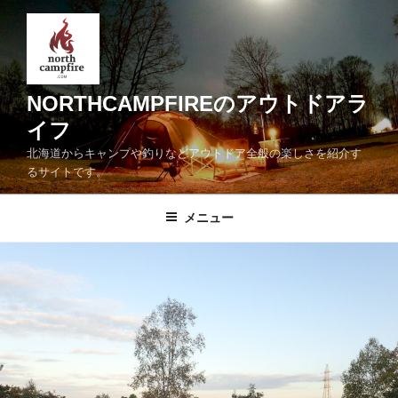
コ
ン
テ
ン
ツ
NORTHCAMPFIREのアウトドアラ
へ
イフ
ス
北海道からキャンプや釣りなどアウトドア全般の楽しさを紹介す
キ
るサイトです。
ッ
プ
メニュー