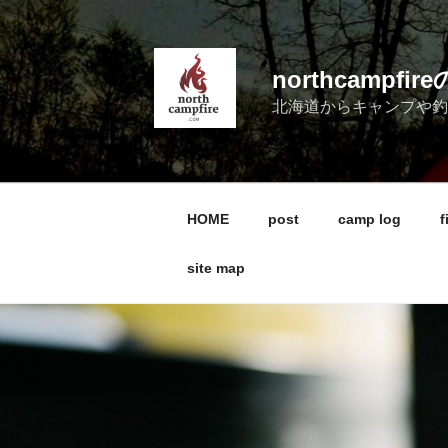
コ
ン
テ
northcampf
ン
北海道からキャンプや
ツ
へ
ス
キ
ッ
HOME
post
camp log
f
プ
site map