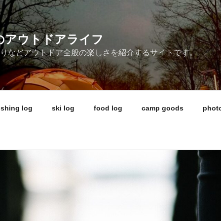
ireのアウトドアライフ
釣りなどアウトドア全般の楽しさを紹介するサイトです。
ishing log
ski log
food log
camp goods
photo