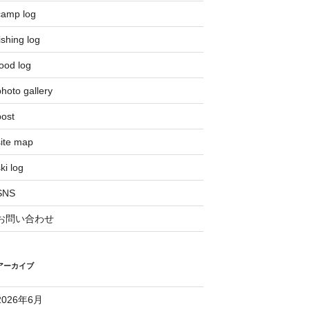
camp log
ishing log
ood log
hoto gallery
post
site map
ki log
SNS
お問い合わせ
アーカイブ
2026年6月