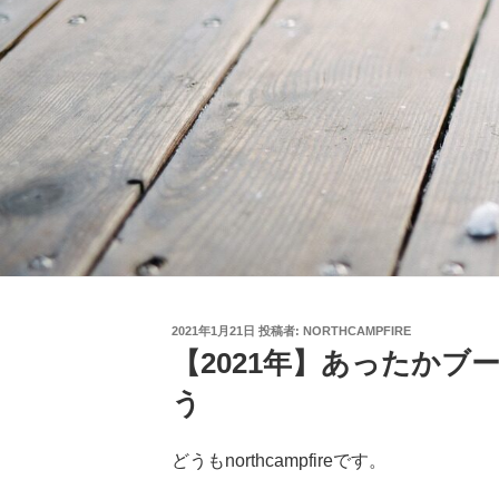
投
2021年1月21日
投稿者:
NORTHCAMPFIRE
稿
【2021年】あったか
日:
う
どうもnorthcampfireです。