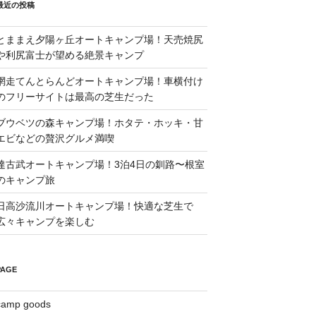
最近の投稿
とままえ夕陽ヶ丘オートキャンプ場！天売焼尻
や利尻富士が望める絶景キャンプ
網走てんとらんどオートキャンプ場！車横付け
のフリーサイトは最高の芝生だった
ブウベツの森キャンプ場！ホタテ・ホッキ・甘
エビなどの贅沢グルメ満喫
達古武オートキャンプ場！3泊4日の釧路〜根室
のキャンプ旅
日高沙流川オートキャンプ場！快適な芝生で
広々キャンプを楽しむ
PAGE
camp goods