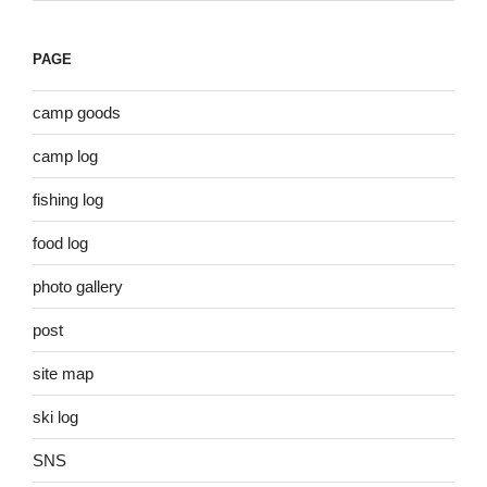
PAGE
camp goods
camp log
fishing log
food log
photo gallery
post
site map
ski log
SNS