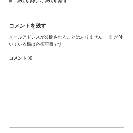
タ
#ワカサギテント
、
#ワカサギ釣り
ゴ
グ
リ
ー
コメントを残す
メールアドレスが公開されることはありません。
※
が付
いている欄は必須項目です
コメント
※