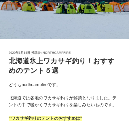
投
2020年1月14日
投稿者:
NORTHCAMPFIRE
稿
北海道氷上ワカサギ釣り！おすす
日:
めのテント５選
どうもnorthcampfireです。
北海道では各地のワカサギ釣りが解禁となりました。テ
ントの中で暖かくワカサギ釣りを楽しみたいものです。
”ワカサギ釣りのテントのおすすめは”