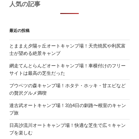
人気の記事
最近の投稿
とままえ夕陽ヶ丘オートキャンプ場！天売焼尻や利尻富
士が望める絶景キャンプ
網走てんとらんどオートキャンプ場！車横付けのフリー
サイトは最高の芝生だった
ブウベツの森キャンプ場！ホタテ・ホッキ・甘エビなど
の贅沢グルメ満喫
達古武オートキャンプ場！3泊4日の釧路〜根室のキャン
プ旅
日高沙流川オートキャンプ場！快適な芝生で広々キャン
プを楽しむ