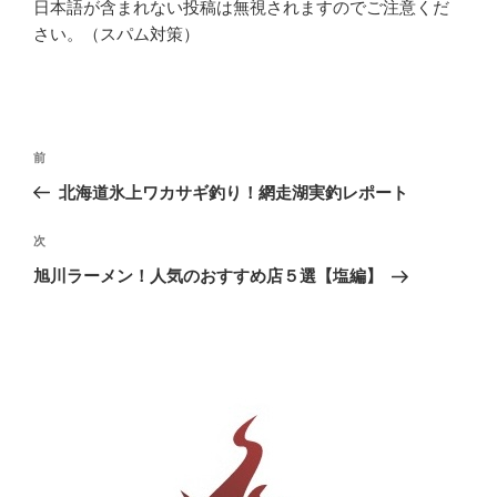
日本語が含まれない投稿は無視されますのでご注意くだ
さい。（スパム対策）
投
前
前
稿
の
北海道氷上ワカサギ釣り！網走湖実釣レポート
ナ
投
ビ
稿
次
次
ゲ
の
旭川ラーメン！人気のおすすめ店５選【塩編】
投
ー
稿
シ
ョ
ン