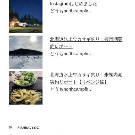
Instagramはじめました
どうもnorthcampfir…
北海道氷上ワカサギ釣り！桜岡湖実
釣レポート
どうもnorthcampfir…
北海道氷上ワカサギ釣り！朱鞠内湖
実釣リポート【リベンジ編】
どうもnorthcampfir…
カ
FISHING LOG
テ