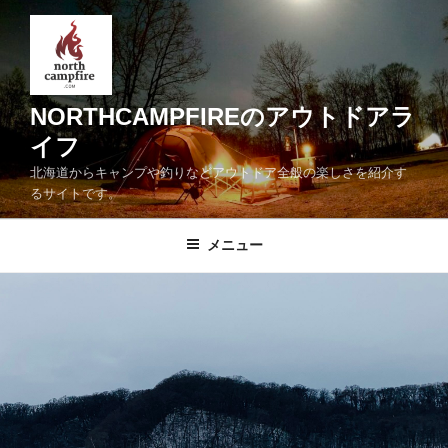
コ
ン
テ
ン
ツ
NORTHCAMPFIREのアウトドアラ
へ
イフ
ス
北海道からキャンプや釣りなどアウトドア全般の楽しさを紹介す
キ
るサイトです。
ッ
プ
メニュー